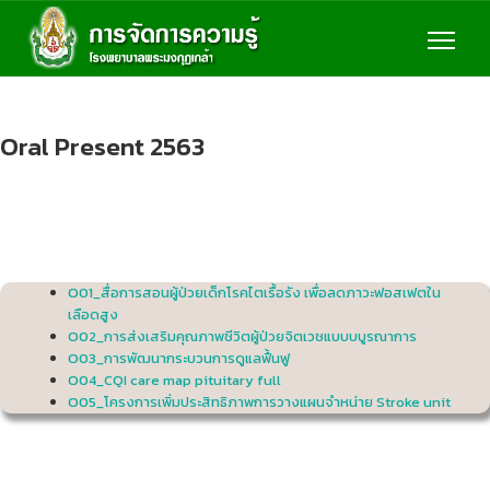
Oral Present 2563
O01_สื่อการสอนผู้ป่วยเด็กโรคไตเรื้อรัง เพื่อลดภาวะฟอสเฟตใน
เลือดสูง
O02_การส่งเสริมคุณภาพชีวิตผู้ป่วยจิตเวชแบบบบูรณาการ
O03_การพัฒนากระบวนการดูแลฟื้นฟู
O04_CQI care map pituitary full
O05_โครงการเพิ่มประสิทธิภาพการวางแผนจำหน่าย Stroke unit