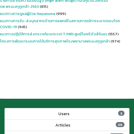
รายการยาที่มีความเสี่ยงสูง (High alert drugs) กองกุมารเวชกรรม
รพ.พระมงกุฎเกล้า 2563
(815)
แนวทางการดูแลผู้ป่วย Hepatoma
(999)
แนวทางการรับ-ส่งบุคลากรด้านการแพทย์ในสถานการณ์การระบาดของโรค
COVID-19
(945)
แนวทางปฏิบัติการส่งตรวจห้องตรวจCT/MRI ศูนย์โรคหัวใจสิรินธร
(1557)
โครงการพัฒนาระบบการให้บริการสุขภาพโรงพยาบาลพระมงกุฎเกล้า
(974)
Users
3
Articles
39